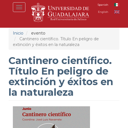
Pasar
Spanish
Toggle
al
English
navigation
contenido
principal
Inicio
evento
Cantinero científico. Título En peligro de
extinción y éxitos en la naturaleza
Cantinero científico.
Título En peligro de
extinción y éxitos en
la naturaleza