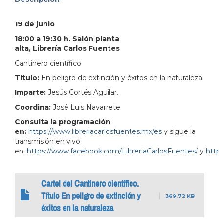
address=Perif%C3%A9rico%20Manuel%20G%C3%B3mez
19 de junio
103.380931&lsp=9902&q=Librer%C3%ADa%20Carlo
18:00 a 19:30 h. Salón planta
alta, Librería Carlos Fuentes
Cantinero científico.
Título:
En peligro de extinción y éxitos en la naturaleza.
Imparte:
Jesús Cortés Aguilar.
Coordina:
José Luis Navarrete.
Consulta la programación
en:
https://www.libreriacarlosfuentes.mx/es
y sigue la
transmisión en vivo
en:
https://www.facebook.com/LibreriaCarlosFuentes/
y
http
Cartel del Cantinero científico.
Título En peligro de extinción y
369.72 KB
éxitos en la naturaleza