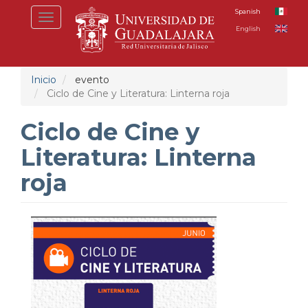
Pasar
Spanish
Toggle
al
English
navigation
contenido
principal
Inicio
evento
Ciclo de Cine y Literatura: Linterna roja
Ciclo de Cine y
Literatura: Linterna
roja