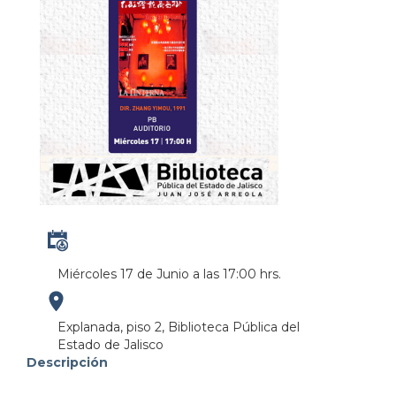
Miércoles 17 de Junio a las 17:00 hrs.
https://maps.apple.com/?
Explanada, piso 2, Biblioteca Pública del
Estado de Jalisco
address=Anillo%20Perif%C3%A9rico%20Norte%20M
Descripción
103.380951&lsp=9902&q=Biblioteca%20P%C3%BAbl