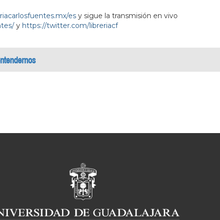
eriacarlosfuentes.mx/es
y sigue la transmisión en vivo
tes/
y
https://twitter.com/libreriacf
 entendernos