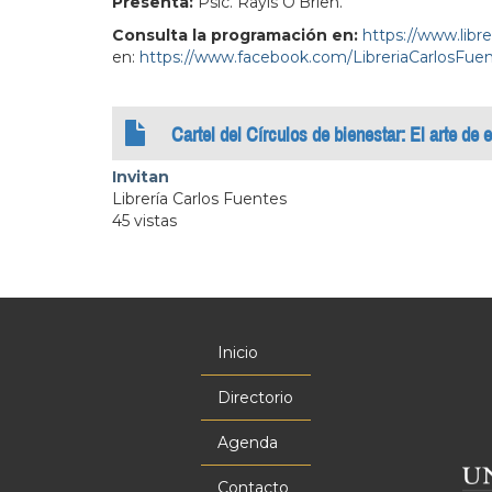
Presenta:
Psic. Rayis O’Brien.
Consulta la programación en:
https://www.libr
en:
https://www.facebook.com/LibreriaCarlosFuen
Cartel del Círculos de bienestar: El arte de
Invitan
Librería Carlos Fuentes
45 vistas
Inicio
Menú
principal
Directorio
Agenda
Contacto