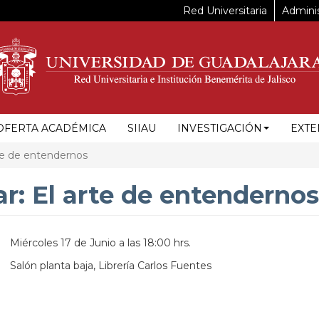
Red Universitaria
Adminis
OFERTA ACADÉMICA
SIIAU
INVESTIGACIÓN
EXTE
rte de entendernos
ar: El arte de entendernos
Miércoles 17 de Junio a las 18:00 hrs.
Salón planta baja, Librería Carlos Fuentes
https://maps.apple.com/?
ss=Perif%C3%A9rico%20Manuel%20G%C3%B3mez%201695%2C