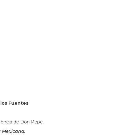
380931&lsp=9902&q=Librer%C3%ADa%20Carlos%20Fuente
arlos Fuentes
eriencia de Don Pepe.
s Mexicana.