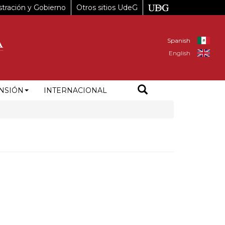
tración y Gobierno
Otros sitios UdeG
Spanish
English
NSIÓN
INTERNACIONAL
%20De%20la%20Azalea%2C%2045150%20Zapopan%2C%20JAL%2