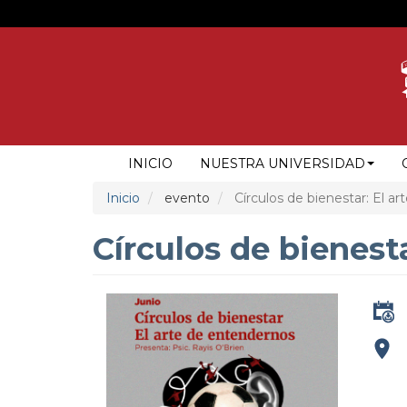
Pasar
al
contenido
principal
NAVEGACIÓN
INICIO
NUESTRA UNIVERSIDAD
PRINCIPAL
Inicio
evento
Círculos de bienestar: El a
Círculos de bienest
addre