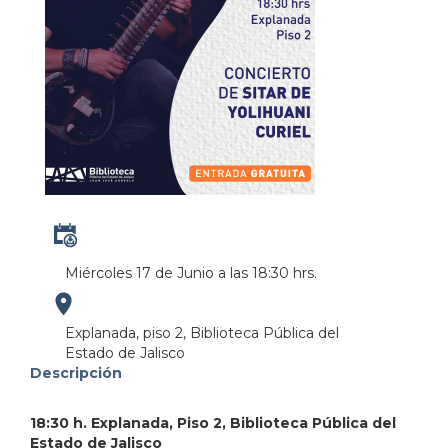
Miércoles 17 de Junio a las 18:30 hrs.
https://maps.apple.com/?
Explanada, piso 2, Biblioteca Pública del
Estado de Jalisco
address=Anillo%20Perif%C3%A9rico%20Norte%20M
Descripción
103.380951&lsp=9902&q=Biblioteca%20P%C3%BAbl
18:30 h. Explanada, Piso 2, Biblioteca Pública del
Estado de Jalisco