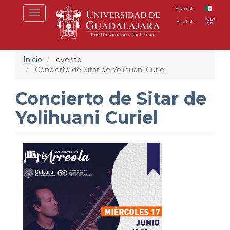
Pasar
Spanish
Toggle
al
English
navigation
contenido
principal
Inicio
evento
Concierto de Sitar de Yolihuani Curiel
Concierto de Sitar de
Yolihuani Curiel