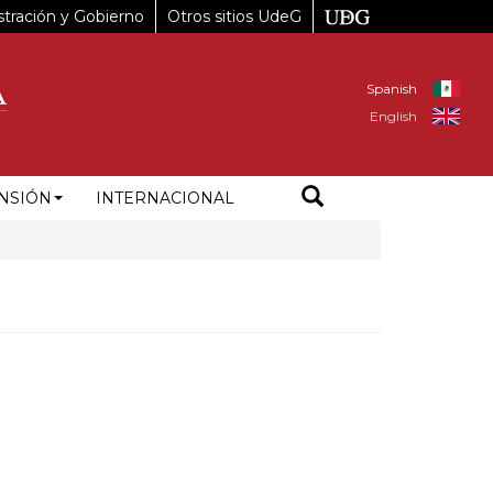
tración y Gobierno
Otros sitios UdeG
Spanish
English
NSIÓN
INTERNACIONAL
P44160%20Guadalajara%2C%20JAL%0AM%C3%A9xico&auid=167