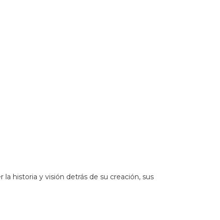
es&_ext=CkYKBQgEEKUBCgQIBRADCgQIBhAQCgQIChAACg
a historia y visión detrás de su creación, sus