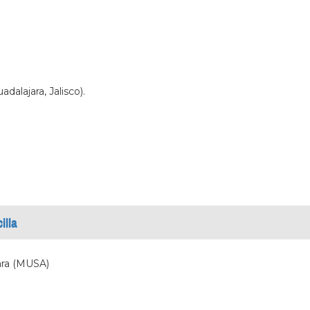
dalajara, Jalisco).
illa
ara (MUSA)