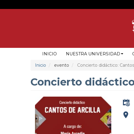
Pasar
al
contenido
principal
NAVEGACIÓN
INICIO
NUESTRA UNIVERSIDAD
PRINCIPAL
Inicio
evento
Concierto didáctico: Cantos 
Concierto didáctico
addre