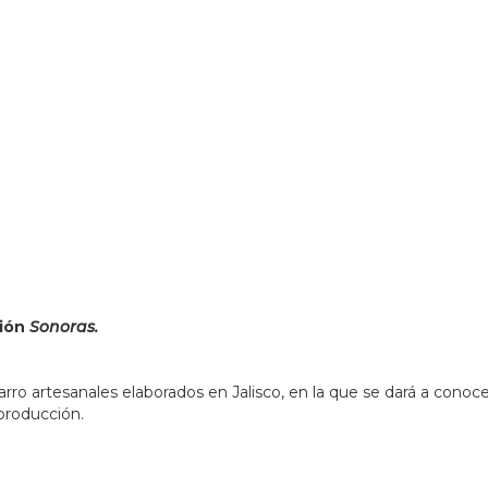
358966&lsp=9902&q=MUSA%20Museo%20de%20las%20Art
ción
Sonoras.
o artesanales elaborados en Jalisco, en la que se dará a conocer l
producción.