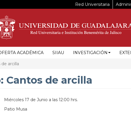
Red Universitaria
Adminis
OFERTA ACADÉMICA
SIIAU
INVESTIGACIÓN
EXTE
de arcilla
: Cantos de arcilla
Miércoles 17 de Junio a las 12:00 hrs.
Patio Musa
https://maps.apple.com/?
ss=Av.%20Ju%C3%A1rez%20975%0AColonia%20Americana%0AC