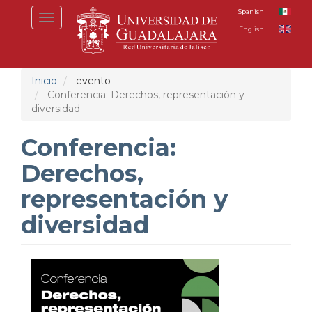
Pasar
Spanish
Toggle
al
English
navigation
contenido
principal
Inicio
evento
Conferencia: Derechos, representación y
diversidad
Conferencia:
Derechos,
representación y
diversidad