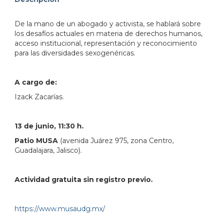
address=Av.%20Ju%C3%A1rez%20975%0AColonia%20Am
De la mano de un abogado y activista, se hablará sobre
103.358966&lsp=9902&q=MUSA%20Museo%20de%2
los desafíos actuales en materia de derechos humanos,
acceso institucional, representación y reconocimiento
para las diversidades sexogenéricas.
A cargo de:
Izack Zacarías.
13 de junio, 11:30 h.
Patio MUSA
(avenida Juárez 975, zona Centro,
Guadalajara, Jalisco).
Actividad gratuita sin registro previo.
https://www.musaudg.mx/