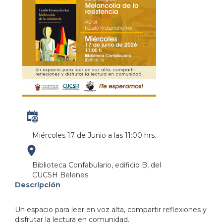
Miércoles 17 de Junio a las 11:00 hrs.
https://maps.apple.com/?
Biblioteca Confabulario, edificio B, del
CUCSH Belenes
address=Av%20Jos%C3%A9%20Parres%20Arias%20102
Descripción
103.377160&lsp=9902&q=Cucsh%20Belenes&_ext
Un espacio para leer en voz alta, compartir reflexiones y
disfrutar la lectura en comunidad.