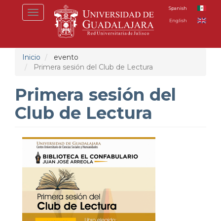
Pasar
Spanish
Toggle
al
English
navigation
contenido
principal
Inicio
evento
Primera sesión del Club de Lectura
Primera sesión del
Club de Lectura