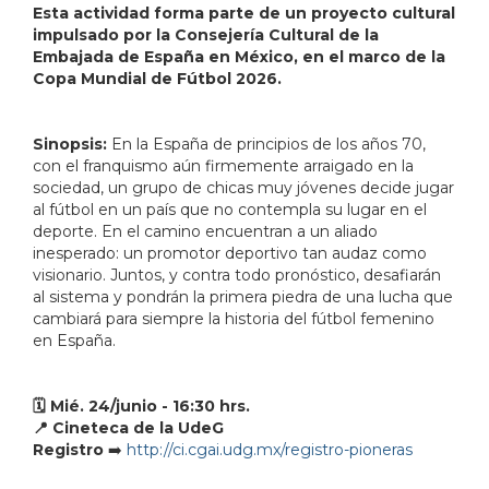
Esta actividad forma parte de un proyecto cultural
103.381262&lsp=9902&q=Cineteca%20FICG&_ext=
impulsado por la Consejería Cultural de la
Embajada de España en México, en el marco de la
Copa Mundial de Fútbol 2026.
Sinopsis:
En la España de principios de los años 70,
con el franquismo aún firmemente arraigado en la
sociedad, un grupo de chicas muy jóvenes decide jugar
al fútbol en un país que no contempla su lugar en el
deporte. En el camino encuentran a un aliado
inesperado: un promotor deportivo tan audaz como
visionario. Juntos, y contra todo pronóstico, desafiarán
al sistema y pondrán la primera piedra de una lucha que
cambiará para siempre la historia del fútbol femenino
en España.
🗓️ Mié. 24/junio - 16:30 hrs.
📍 Cineteca de la UdeG
Registro
➡️
http://ci.cgai.udg.mx/registro-pioneras