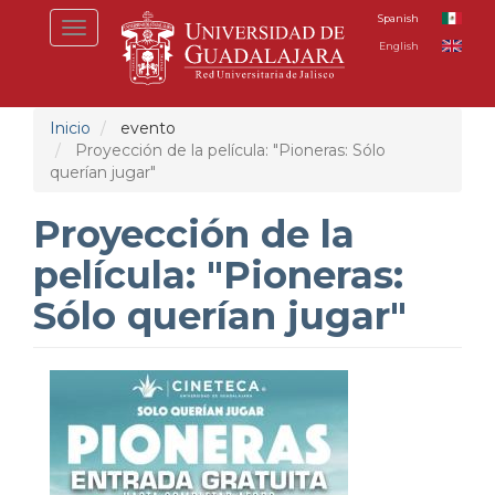
Pasar
Spanish
Toggle
al
English
navigation
contenido
principal
Inicio
evento
Proyección de la película: "Pioneras: Sólo
querían jugar"
Proyección de la
película: "Pioneras:
Sólo querían jugar"