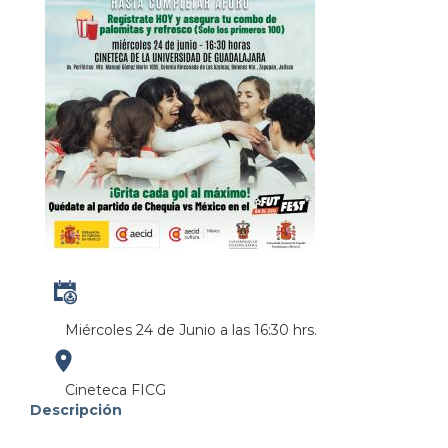
Miércoles 24 de Junio a las 16:30 hrs.
https://maps.apple.com/?
Cineteca FICG
Descripción
address=Perif%20Manuel%20G%C3%B3mez%20Mor%C3