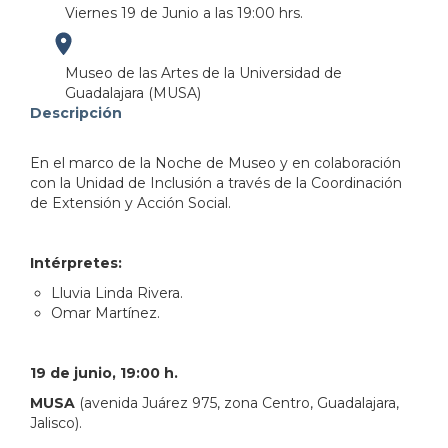
Viernes 19 de Junio a las 19:00 hrs.
https://maps.apple.com/?
Museo de las Artes de la Universidad de
Guadalajara (MUSA)
address=Av.%20Ju%C3%A1rez%20975%0AColonia%20Am
Descripción
103.358966&lsp=9902&q=MUSA%20Museo%20de%2
En el marco de la Noche de Museo y en colaboración
con la Unidad de Inclusión a través de la Coordinación
de Extensión y Acción Social.
Intérpretes:
Lluvia Linda Rivera.
Omar Martínez.
19 de junio, 19:00 h.
MUSA
(avenida Juárez 975, zona Centro, Guadalajara,
Jalisco).