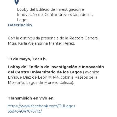
https://maps.apple.com/?
Lobby del Edificio de Investigación e
Innovación del Centro Universitario de los
address=Avenida%20Enrique%20D%C3%ADaz%20de%20
Lagos
Descripción
103.362910&lsp=9902&q=Centro%20Universitario
Con la distinguida presencia de la Rectora General,
Mtra. Karla Alejandrina Planter Pérez.
19 de mayo, 13:30 h.
Lobby del Edificio de Investigación e Innovación
del Centro Universitario de los Lagos
(
avenida
Enrique Díaz de León #1144, colonia Paseos de la
Montaña,
Lagos de Moreno, Jalisco).
Transmisión en vivo en:
https://www.facebook.com/CULagos-
358434047675713/