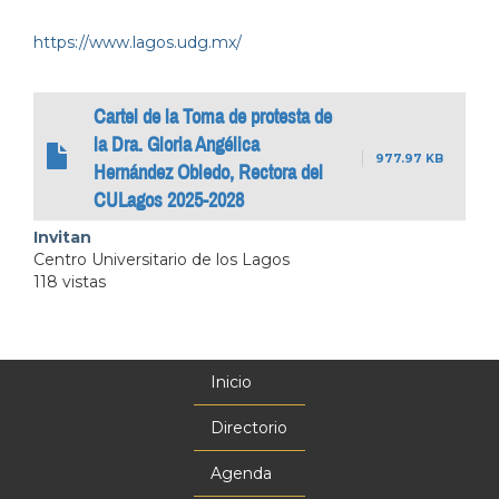
https://www.lagos.udg.mx/
Cartel de la Toma de protesta de
la Dra. Gloria Angélica
977.97 KB
Hernández Obledo, Rectora del
CULagos 2025-2028
Invitan
Centro Universitario de los Lagos
118 vistas
Inicio
Menú
principal
Directorio
Agenda