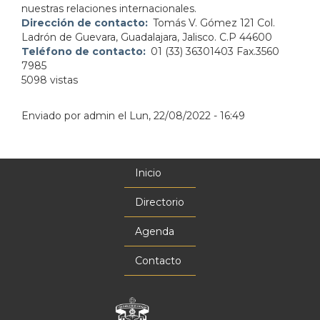
nuestras relaciones internacionales.
Dirección de contacto
Tomás V. Gómez 121 Col.
Ladrón de Guevara, Guadalajara, Jalisco. C.P 44600
Teléfono de contacto
01 (33) 36301403 Fax.3560
7985
5098 vistas
Enviado por
admin
el
Lun, 22/08/2022 - 16:49
Inicio
Menú
principal
Directorio
Agenda
Contacto