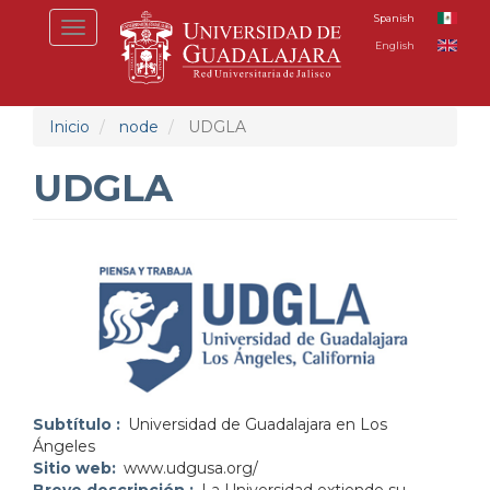
Pasar
Spanish
Toggle
al
English
navigation
contenido
principal
Inicio
node
UDGLA
UDGLA
Subtítulo
Universidad de Guadalajara en Los
Ángeles
Sitio web
www.udgusa.org/
Breve descripción
La Universidad extiende su