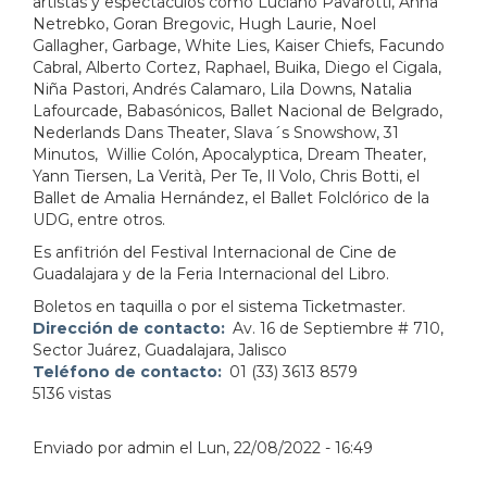
artistas y espectáculos como Luciano Pavarotti, Anna
Netrebko, Goran Bregovic, Hugh Laurie, Noel
Gallagher, Garbage, White Lies, Kaiser Chiefs, Facundo
Cabral, Alberto Cortez, Raphael, Buika, Diego el Cigala,
Niña Pastori, Andrés Calamaro, Lila Downs, Natalia
Lafourcade, Babasónicos, Ballet Nacional de Belgrado,
Nederlands Dans Theater, Slava´s Snowshow, 31
Minutos, Willie Colón, Apocalyptica, Dream Theater,
Yann Tiersen, La Verità, Per Te, Il Volo, Chris Botti, el
Ballet de Amalia Hernández, el Ballet Folclórico de la
UDG, entre otros.
Es anfitrión del Festival Internacional de Cine de
Guadalajara y de la Feria Internacional del Libro.
Boletos en taquilla o por el sistema Ticketmaster.
Dirección de contacto
Av. 16 de Septiembre # 710,
Sector Juárez, Guadalajara, Jalisco
Teléfono de contacto
01 (33) 3613 8579
5136 vistas
Enviado por
admin
el
Lun, 22/08/2022 - 16:49