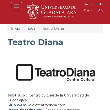
Pasar
Spanish
Toggle
al
English
navigation
contenido
principal
Inicio
node
Teatro Diana
Teatro Diana
Subtítulo
Centro cultural de la Universidad de
Guadalajara
Sitio web
www.teatrodiana.com
Breve descripción
Espacio cultural para