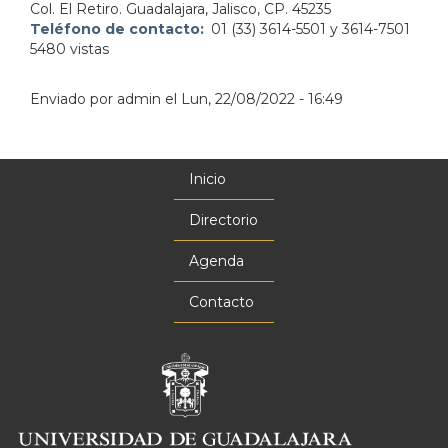
Col. El Retiro. Guadalajara, Jalisco, CP. 45235
Teléfono de contacto
01 (33) 3614-5501 y 3614-7501
5480 vistas
Enviado por
admin
el
Lun, 22/08/2022 - 16:49
Inicio
Menú
principal
Directorio
Agenda
Contacto