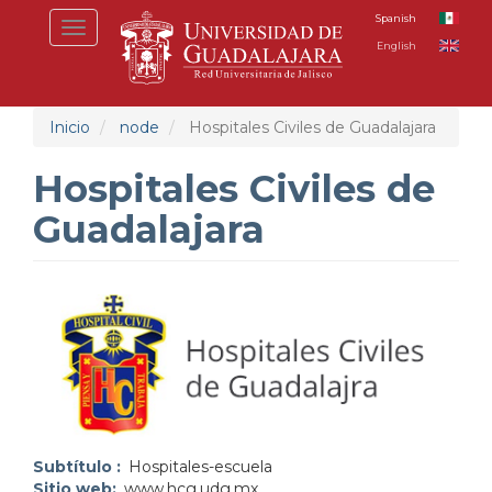
Pasar
Spanish
Toggle
al
English
navigation
contenido
principal
Inicio
node
Hospitales Civiles de Guadalajara
Hospitales Civiles de
Guadalajara
Subtítulo
Hospitales-escuela
Sitio web
www.hcg.udg.mx