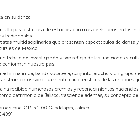
ta en su danza.
orgullo para esta casa de estudios; con más de 40 años en los e
s tradicionales.
tistas multidisciplinarios que presentan espectáculos de danza y 
lturales de México.
 trabajo de investigación y son reflejo de las tradiciones y cult
que conforman nuestro país.
iachi, marimba, banda yucateca, conjunto jarocho y un grupo de
s instrumentos son igualmente característicos de las regiones q
jara ha recibido numerosos premios y reconocimientos nacionales 
 como patrimonio de Jalisco, trasciende además, su concepto de 
Americana, C.P. 44100 Guadalajara, Jalisco.
6 4991