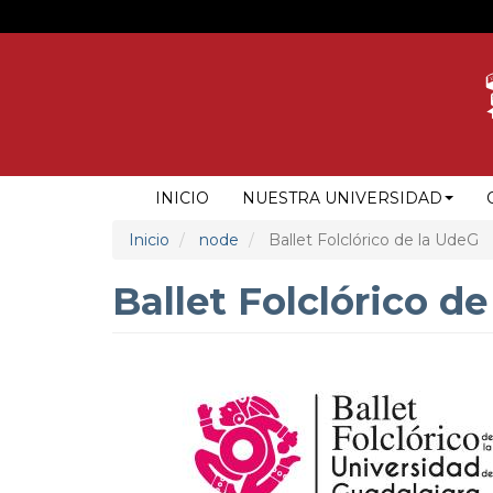
Pasar
al
contenido
principal
NAVEGACIÓN
INICIO
NUESTRA UNIVERSIDAD
PRINCIPAL
Inicio
node
Ballet Folclórico de la UdeG
Ballet Folclórico d