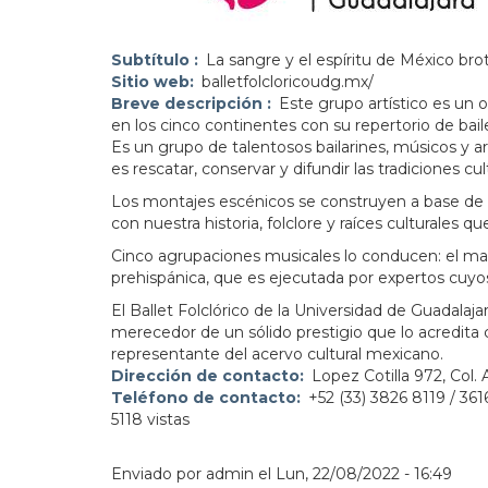
Subtítulo
La sangre y el espíritu de México bro
Sitio web
balletfolcloricoudg.mx/
Breve descripción
Este grupo artístico es un 
en los cinco continentes con su repertorio de baile
Es un grupo de talentosos bailarines, músicos y ar
es rescatar, conservar y difundir las tradiciones cu
Los montajes escénicos se construyen a base de un
con nuestra historia, folclore y raíces culturales 
Cinco agrupaciones musicales lo conducen: el mar
prehispánica, que es ejecutada por expertos cuyo
El Ballet Folclórico de la Universidad de Guadala
merecedor de un sólido prestigio que lo acredita
representante del acervo cultural mexicano.
Dirección de contacto
Lopez Cotilla 972, Col. 
Teléfono de contacto
+52 (33) 3826 8119 / 361
5118 vistas
Enviado por
admin
el
Lun, 22/08/2022 - 16:49