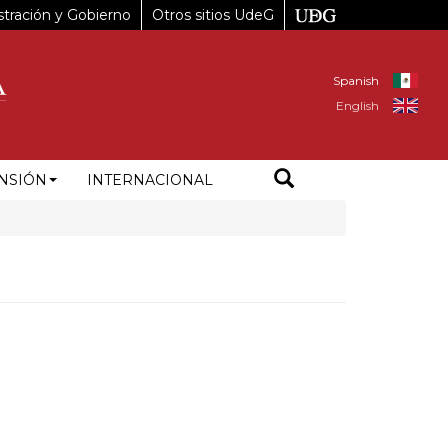
tración y Gobierno
Otros sitios UdeG
Spanish
English
NSIÓN
INTERNACIONAL