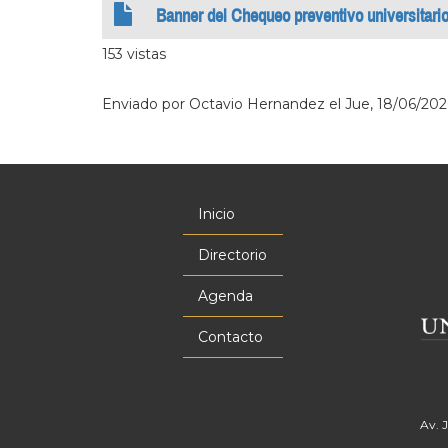
Banner del Chequeo preventivo universitari
153 vistas
Enviado por
Octavio Hernandez
el
Jue, 18/06/2026
Inicio
Menú
principal
Directorio
Agenda
Contacto
Av. 