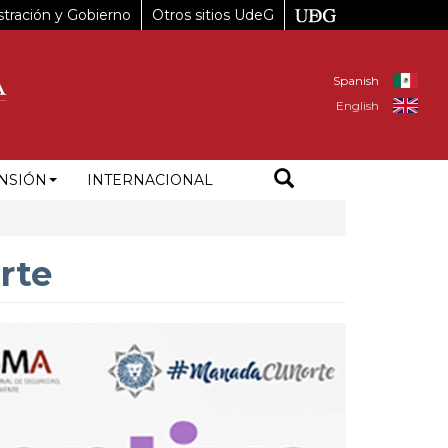
tración y Gobierno
Otros sitios UdeG
Spanish
English
NSIÓN
INTERNACIONAL
rte