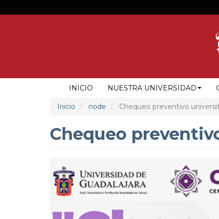
Pasar
al
contenido
principal
NAVEGACIÓN
INICIO
NUESTRA UNIVERSIDAD
PRINCIPAL
Inicio
node
Chequeo preventivo universit
Chequeo preventivo