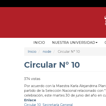
Pasar
al
contenido
principal
NAVEGACIÓN
INICIO
NUESTRA UNIVERSIDAD
PRINCIPAL
Inicio
node
Circular N° 10
Circular N° 10
374 vistas
Por acuerdo con la Maestra Karla Alejandrina Plan
partido de la Selección Nacional relacionado con 
celebración, este martes 30 de junio del año en c
Enlace
Circular 10_Secretaría General