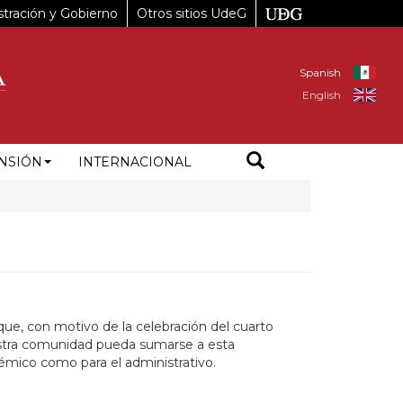
tración y Gobierno
Otros sitios UdeG
Spanish
English
NSIÓN
INTERNACIONAL
que, con motivo de la celebración del cuarto
nuestra comunidad pueda sumarse a esta
démico como para el administrativo.