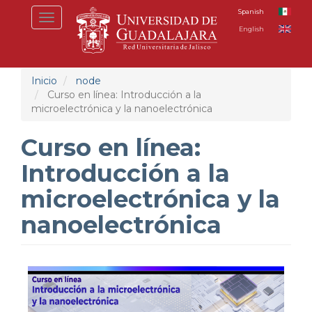
Pasar
Spanish
Toggle
al
English
navigation
contenido
principal
Inicio
node
Curso en línea: Introducción a la
microelectrónica y la nanoelectrónica
Curso en línea:
Introducción a la
microelectrónica y la
nanoelectrónica