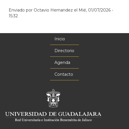
Enviado por
Octavio Hernandez
el
Mié, 01/07/2026 -
15:32
Inicio
Menú
principal
Directorio
Agenda
Contacto