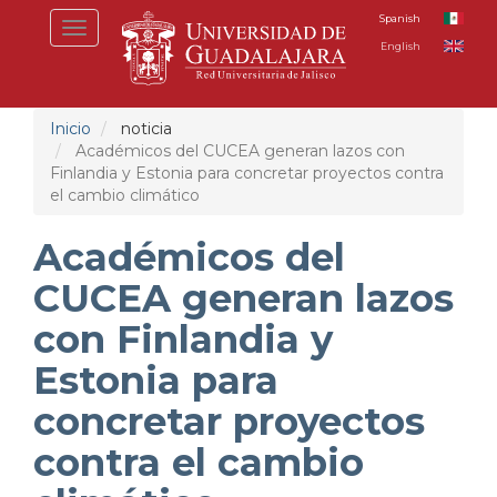
Pasar
Spanish
Toggle
al
English
navigation
contenido
principal
Inicio
noticia
Académicos del CUCEA generan lazos con
Finlandia y Estonia para concretar proyectos contra
el cambio climático
Académicos del
CUCEA generan lazos
con Finlandia y
Estonia para
concretar proyectos
contra el cambio