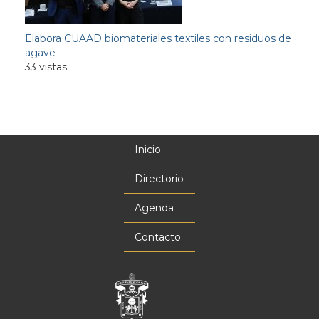
Elabora CUAAD biomateriales textiles con residuos de
agave
33 vistas
Inicio
Menú
principal
Directorio
Agenda
Contacto