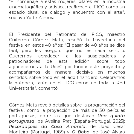
“El homenaje a estas mujeres, pilares en la industria
cinematográfica y artística, reafirman al FICG como un
espacio plural, de diálogo y encuentro con el arte”,
subrayó Yoffe Zamora.
El Presidente del Patronato del FICG, maestro
Guillermo Gómez Mata, reseñó la trayectoria del
festival en estos 40 años: “El pasar de 40 años se dice
fácil, pero les aseguro que no es nada sencillo.
Queremos agradecer a los auspiciadores y
patrocinadores de esta edición; sobre todo
agradecemos a la UdeG por fundar este proyecto y
acompañarnos de manera decisiva en muchos
sentidos, sobre todo en el lado financiero. Celebramos
la potencia, tanto en el FICG como en toda la Red
Universitaria”, comentó.
Gómez Mata reveló detalles sobre la programación del
festival, como la proyección de más de 30 películas
portuguesas, entre las que destacan
Una quinta
portuguesa
, de Avelina Prat (España-Portugal, 2025);
Recordações da Casa Amarela
, de João César
Monteiro (Portugal, 1989) y
O Bobo
, de José Álvaro