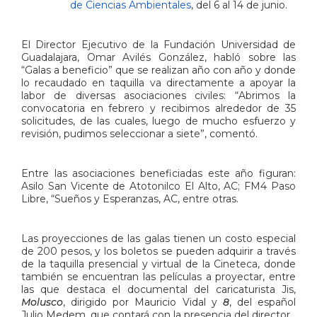
de Ciencias Ambientales
, del 6 al 14 de junio.
El Director Ejecutivo de la Fundación Universidad de
Guadalajara, Omar Avilés González, habló sobre las
“Galas a beneficio” que se realizan año con año y donde
lo recaudado en taquilla va directamente a apoyar la
labor de diversas asociaciones civiles: “Abrimos la
convocatoria en febrero y recibimos alrededor de 35
solicitudes, de las cuales, luego de mucho esfuerzo y
revisión, pudimos seleccionar a siete”, comentó.
Entre las asociaciones beneficiadas este año figuran:
Asilo San Vicente de Atotonilco El Alto, AC; FM4 Paso
Libre, “Sueños y Esperanzas, AC, entre otras.
Las proyecciones de las galas tienen un costo especial
de 200 pesos, y los boletos se pueden adquirir a través
de la taquilla presencial y virtual de la Cineteca, donde
también se encuentran las películas a proyectar, entre
las que destaca el documental del caricaturista Jis,
Molusco
, dirigido por Mauricio Vidal y
8
, del español
Julio Medem, que contará con la presencia del director.