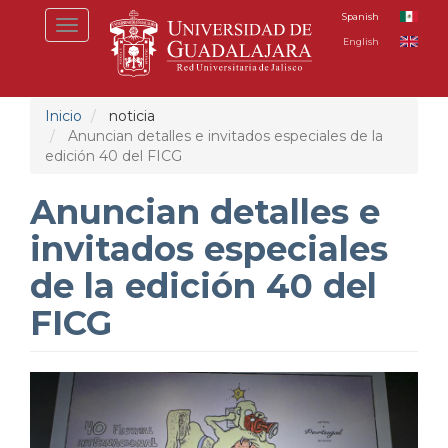
Pasar
Spanish
Toggle
al
English
navigation
contenido
principal
Inicio
noticia
Anuncian detalles e invitados especiales de la
edición 40 del FICG
Anuncian detalles e
invitados especiales
de la edición 40 del
FICG