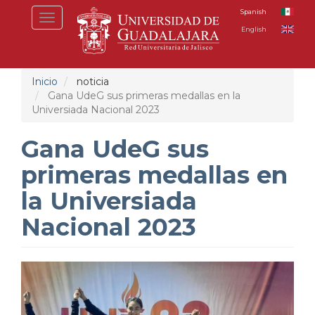
Pasar
Spanish
Toggle
al
English
navigation
contenido
principal
Inicio
noticia
Gana UdeG sus primeras medallas en la
Universiada Nacional 2023
Gana UdeG sus
primeras medallas en
la Universiada
Nacional 2023