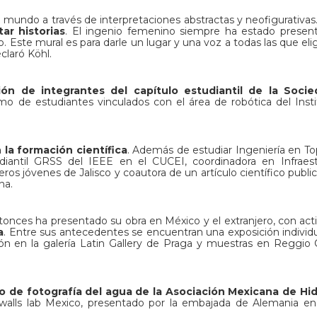
del mundo a través de interpretaciones abstractas y neofigurativas
ar historias
. El ingenio femenino siempre ha estado presen
 Este mural es para darle un lugar y una voz a todas las que elig
claró Köhl.
ción de integrantes del capítulo estudiantil de la Soci
omo de estudiantes vinculados con el área de robótica del Inst
 la formación científica
. Además de estudiar Ingeniería en To
diantil GRSS del IEEE en el CUCEI, coordinadora en Infraest
ros jóvenes de Jalisco y coautora de un artículo científico publi
na.
onces ha presentado su obra en México y el extranjero, con act
a
. Entre sus antecedentes se encuentran una exposición individu
ión en la galería Latin Gallery de Praga y muestras en Reggio C
so de fotografía del agua de la Asociación Mexicana de Hid
ng walls lab Mexico, presentado por la embajada de Alemania e