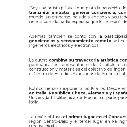
“Soy una artista plástica que pinta la transición 
transmitir empatía, generar conciencia, cont
mundo; sin embargo, ha sido silenciado y ocultado.
ciencia cuando nadie esperaba que lo hicieran”, de
Además, también se contó con
la participa
geociencias y sensoramiento remoto
, así c
ingenieros eléctricos y electrónicos.
La autora
combina su trayectoria artística con
geomática, es representante del Capítulo estu
construcción y materiales del colectivo de Ingenie
el Centro de Estudios Avanzados de América Lati
Köhl comenzó a exponer a los 16 años. Desde ent
en Italia, República Checa, Alemania y Españ
Universidad Politécnica de Madrid, su participac
Italia.
También obtuvo
el primer lugar en el Concur
región Centro-Bajío y el tercer lugar en Falli
creativa digital.