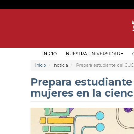
Pasar
al
contenido
principal
NAVEGACIÓN
INICIO
NUESTRA UNIVERSIDAD
PRINCIPAL
Inicio
noticia
Prepara estudiante del CUCE
Prepara estudiante
mujeres en la cienc