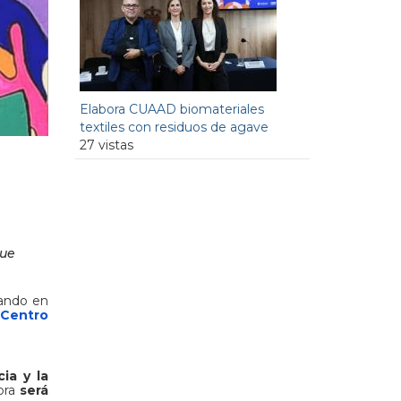
Elabora CUAAD biomateriales
textiles con residuos de agave
27 vistas
que
jando en
Centro
ia y la
bra
será