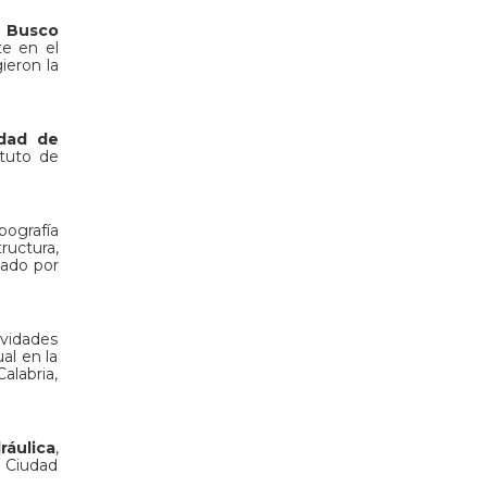
.
Busco
te en el
ieron la
edad de
ituto de
pografía
ructura,
cado por
ividades
al en la
alabria,
ráulica
,
n Ciudad