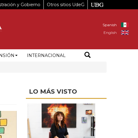
tración y Gobierno
Otros sitios UdeG
Spanish
English
NSIÓN
INTERNACIONAL
LO MÁS VISTO