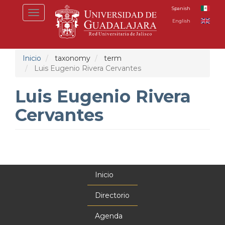
Pasar
Spanish
Toggle
al
English
navigation
contenido
principal
Inicio
taxonomy
term
Luis Eugenio Rivera Cervantes
Luis Eugenio Rivera
Cervantes
Inicio
Menú
principal
Directorio
Agenda