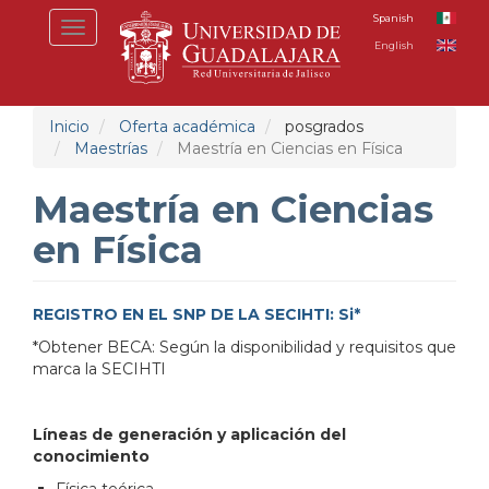
Pasar
Spanish
Toggle
al
English
navigation
contenido
principal
Inicio
Oferta académica
posgrados
Maestrías
Maestría en Ciencias en Física
Maestría en Ciencias
en Física
REGISTRO EN EL SNP DE LA SECIHTI: Si*
*Obtener BECA: Según la disponibilidad y requisitos que
marca la SECIHTI
Líneas de generación y aplicación del
conocimiento
Física teórica.