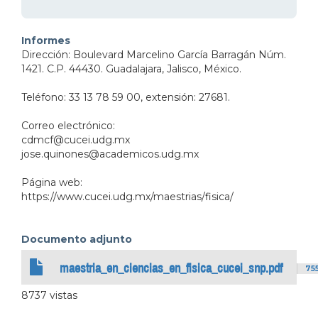
Informes
Dirección: Boulevard Marcelino García Barragán Núm.
1421. C.P. 44430. Guadalajara, Jalisco, México.
Teléfono: 33 13 78 59 00, extensión: 27681.
Correo electrónico:
cdmcf@cucei.udg.mx
jose.quinones@academicos.udg.mx
Página web:
https://www.cucei.udg.mx/maestrias/fisica/
Documento adjunto
maestria_en_ciencias_en_fisica_cucei_snp.pdf
75
8737 vistas