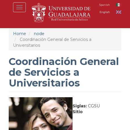
Skip
Spanish
Toggle
to
English
navigation
main
content
Home
node
Coordinación General de Servicios a
Universitarios
Coordinación General
de Servicios a
Universitarios
Siglas:
CGSU
Sitio