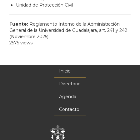
Unidad de Protección Civil
Fuente:
Reglamento Interno de la Administración
General de la Universidad de Guadalajara, art. 241 y 242
(Noviembre 2025).
2575 views
Inicio
Menú
principal
Directorio
Agenda
Contacto