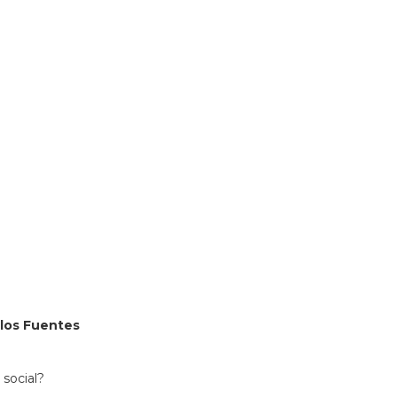
ss=Perif%C3%A9rico%20Manuel%20G%C3%B3mez%201695%2C
380931&lsp=9902&q=Librer%C3%ADa%20Carlos%20Fuente
arlos Fuentes
 social?