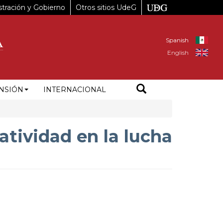
tración y Gobierno
Otros sitios UdeG
Spanish
English
NSIÓN
INTERNACIONAL
eatividad en la lucha