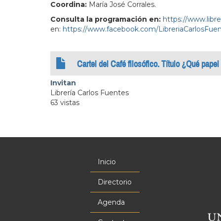
Coordina:
María José Corrales.
Consulta la programación en:
https://www.libr
en:
https://www.facebook.com/LibreriaCarlosFuen
Cartel del Café filosófico. Título ¿Qué papel 
Invitan
Librería Carlos Fuentes
63 vistas
Inicio
Menú
principal
Directorio
Agenda