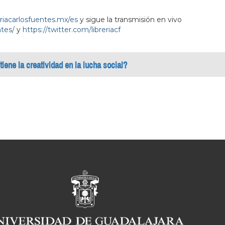
eriacarlosfuentes.mx/es
y sigue la transmisión en vivo
tes/
y
https://twitter.com/libreriacf
tiene la creatividad en la lucha social?