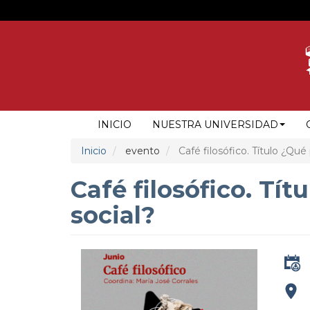
Pasar
al
contenido
principal
NAVEGACIÓN
INICIO
NUESTRA UNIVERSIDAD
PRINCIPAL
Inicio
evento
Café filosófico. Título ¿Qué 
Café filosófico. Tít
social?