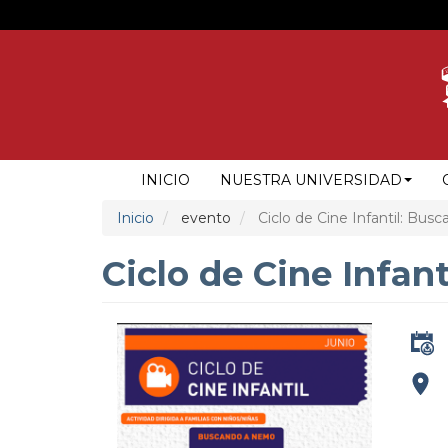
Pasar
al
contenido
principal
NAVEGACIÓN
INICIO
NUESTRA UNIVERSIDAD
PRINCIPAL
Inicio
evento
Ciclo de Cine Infantil: Bu
Ciclo de Cine Infa
addre