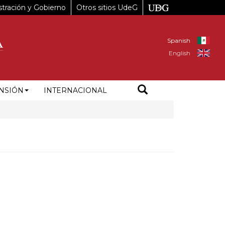
tración y Gobierno
Otros sitios UdeG
Spanish
English
NSIÓN
INTERNACIONAL
3%B3mez%20Mor%C3%ADn%201695%2C%20Rinconada%20De%20