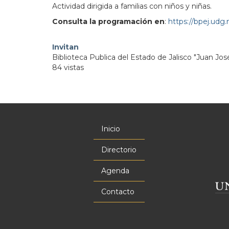
Actividad dirigida a familias con niños y niñas.
Consulta la programación en
:
https://bpej.udg
Invitan
Biblioteca Publica del Estado de Jalisco "Juan Jos
84 vistas
Inicio
Menú
principal
Directorio
Agenda
Contacto