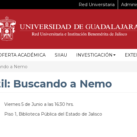
Red Universitaria
Adminis
OFERTA ACADÉMICA
SIIAU
INVESTIGACIÓN
EXTE
scando a Nemo
ntil: Buscando a Nemo
Viernes 5 de Junio a las 16:30 hrs.
Piso 1, Biblioteca Pública del Estado de Jalisco
https://maps.apple.com/?
ss=Anillo%20Perif%C3%A9rico%20Norte%20Manuel%20G%C