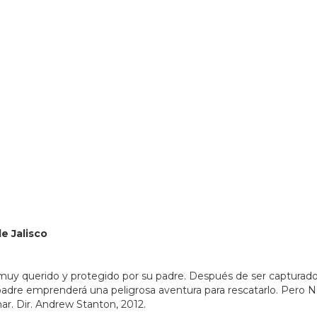
80951&lsp=9902&q=Biblioteca%20P%C3%BAblica%20del%
de Jalisco
 muy querido y protegido por su padre. Después de ser capturado e
o padre emprenderá una peligrosa aventura para rescatarlo. Per
mar. Dir. Andrew Stanton, 2012.