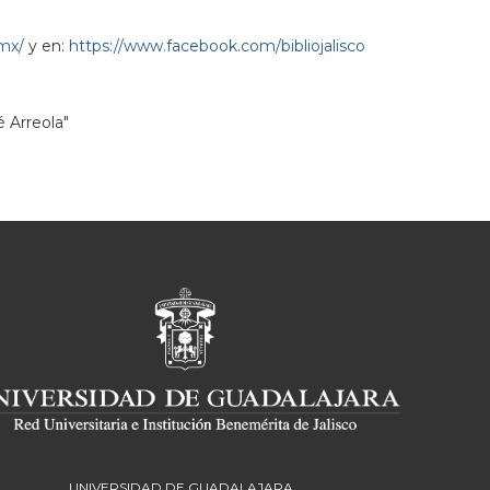
.mx/
y en:
https://www.facebook.com/bibliojalisco
é Arreola"
UNIVERSIDAD DE GUADALAJARA