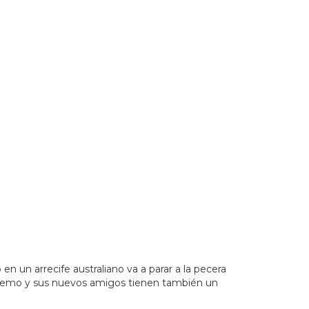
20Estado%20de%20Jalisco&_ext=CjkKBQgEEKUBCgQIBRAD
n un arrecife australiano va a parar a la pecera
o Nemo y sus nuevos amigos tienen también un