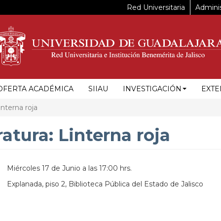
Red Universitaria
Adminis
OFERTA ACADÉMICA
SIIAU
INVESTIGACIÓN
EXTE
interna roja
ratura: Linterna roja
Miércoles 17 de Junio a las 17:00 hrs.
Explanada, piso 2, Biblioteca Pública del Estado de Jalisco
https://maps.apple.com/?
ss=Anillo%20Perif%C3%A9rico%20Norte%20Manuel%20G%C