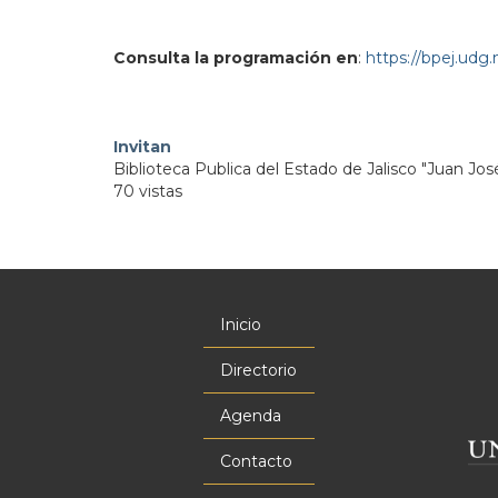
Consulta la programación en
:
https://bpej.udg
Invitan
Biblioteca Publica del Estado de Jalisco "Juan Jos
70 vistas
Inicio
Menú
principal
Directorio
Agenda
Contacto