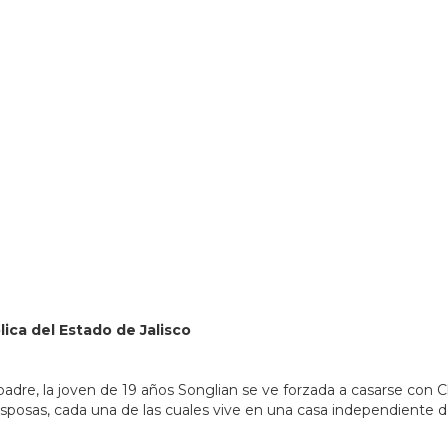
80951&lsp=9902&q=Biblioteca%20P%C3%BAblica%20del%
lica del Estado de Jalisco
 padre, la joven de 19 años Songlian se ve forzada a casarse con 
posas, cada una de las cuales vive en una casa independiente den