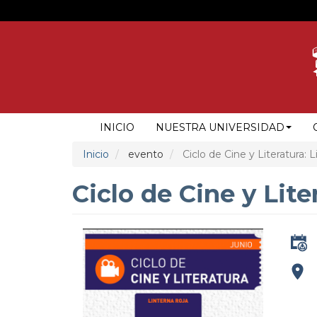
Pasar
al
contenido
principal
NAVEGACIÓN
INICIO
NUESTRA UNIVERSIDAD
PRINCIPAL
Inicio
evento
Ciclo de Cine y Literatura: L
Ciclo de Cine y Lite
addre