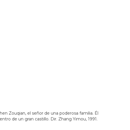
20Estado%20de%20Jalisco&_ext=CjkKBQgEEKUBCgQIBRAD
Chen Zouqian, el señor de una poderosa familia. Él
tro de un gran castillo. Dir. Zhang Yimou, 1991.