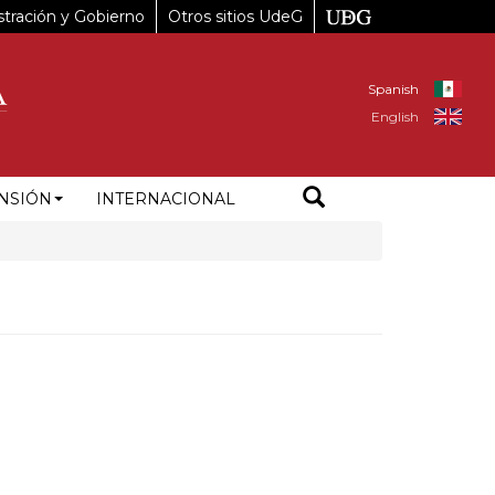
tración y Gobierno
Otros sitios UdeG
Spanish
English
NSIÓN
INTERNACIONAL
3%B3mez%20Mor%C3%ADn%201695%2C%20Rinconada%20De%20