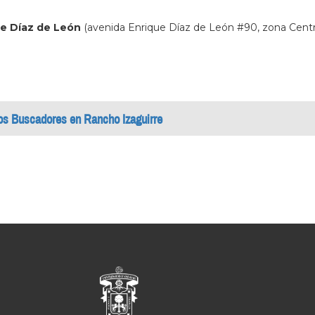
ue Díaz de León
(avenida Enrique Díaz de León #90, zona Centro,
ros Buscadores en Rancho Izaguirre