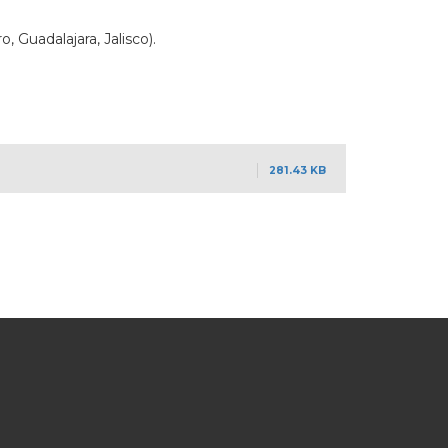
 Guadalajara, Jalisco).
281.43 KB