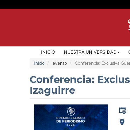
Pasar
al
contenido
principal
NAVEGACIÓN
INICIO
NUESTRA UNIVERSIDAD
PRINCIPAL
Inicio
evento
Conferencia: Exclusiva Gue
Conferencia: Exclu
Izaguirre