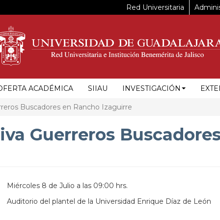
Red Universitaria
Adminis
OFERTA ACADÉMICA
SIIAU
INVESTIGACIÓN
EXTE
rreros Buscadores en Rancho Izaguirre
siva Guerreros Buscadore
Miércoles 8 de Julio a las 09:00 hrs.
Auditorio del plantel de la Universidad Enrique Díaz de León
https://maps.apple.com/?