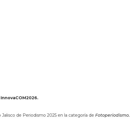
ss=Avenida%20Enrique%20D%C3%ADaz%20de%20Le%C3%B3n
359250&q=Avenida%20Enrique%20D%C3%ADaz%20de%20Le
ón InnovaCOM2026.
 Jalisco de Periodismo 2025 en la categoría de
Fotoperiodismo.