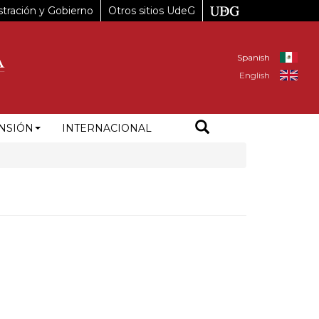
tración y Gobierno
Otros sitios UdeG
Spanish
English
NSIÓN
INTERNACIONAL