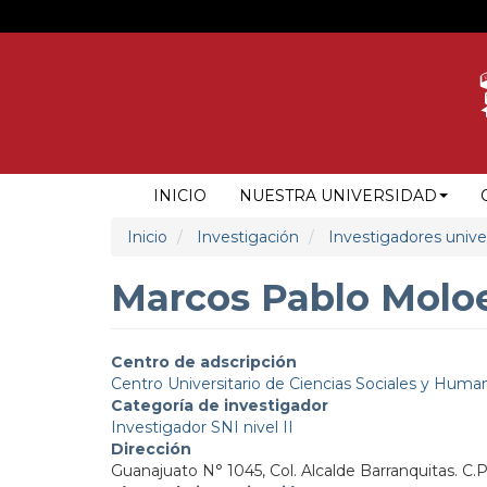
Pasar
al
contenido
principal
NAVEGACIÓN
INICIO
NUESTRA UNIVERSIDAD
PRINCIPAL
Inicio
Investigación
Investigadores univer
Marcos Pablo Moloe
Centro de adscripción
Centro Universitario de Ciencias Sociales y Huma
Categoría de investigador
Investigador SNI nivel II
Dirección
Guanajuato N° 1045, Col. Alcalde Barranquitas. C.P