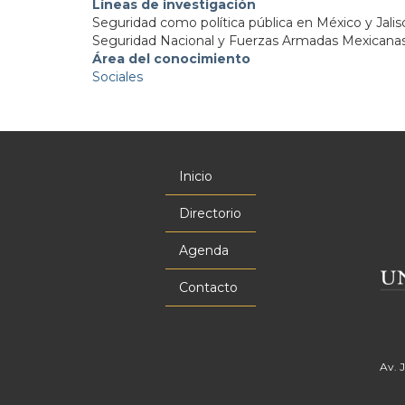
Líneas de investigación
Seguridad como política pública en México y Jalis
Seguridad Nacional y Fuerzas Armadas Mexicana
Área del conocimiento
Sociales
Inicio
Menú
principal
Directorio
Agenda
Contacto
Av. 