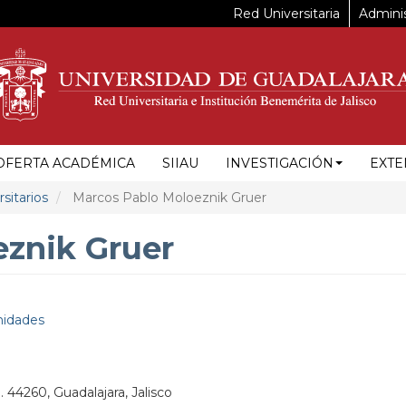
Red Universitaria
Adminis
OFERTA ACADÉMICA
SIIAU
INVESTIGACIÓN
EXTE
sitarios
Marcos Pablo Moloeznik Gruer
znik Gruer
nidades
. 44260, Guadalajara, Jalisco