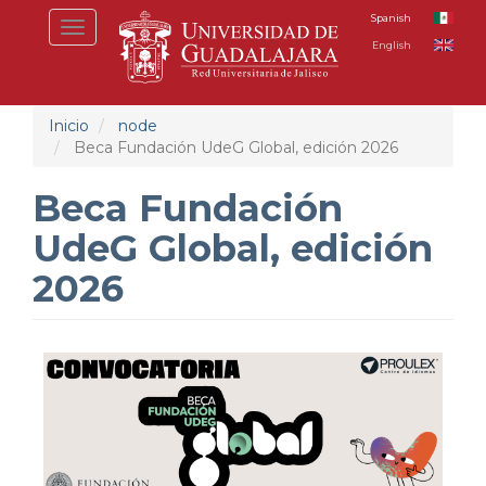
Pasar
Spanish
Toggle
al
English
navigation
contenido
principal
Inicio
node
Beca Fundación UdeG Global, edición 2026
Beca Fundación
UdeG Global, edición
2026