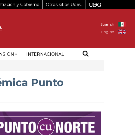
tración y Gobierno
Otros sitios UdeG
Spanish
English
NSIÓN
INTERNACIONAL
démica Punto