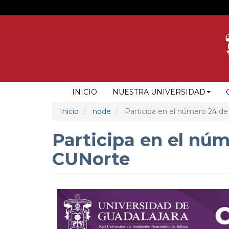
Pasar
al
contenido
principal
NAVEGACIÓN
INICIO
NUESTRA UNIVERSIDAD
PRINCIPAL
Inicio
node
Participa en el número 24 de
Participa en el nú
CUNorte