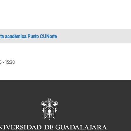
ista académica Punto CUNorte
 - 15:30