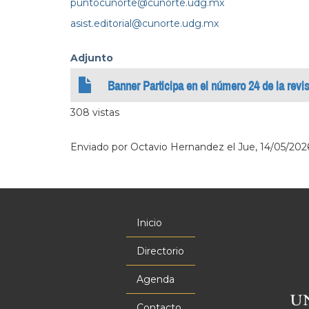
puntocunorte@cunorte.udg.mx
asist.editorial@cunorte.udg.mx
Adjunto
Banner Participa en el número 24 de la rev
308 vistas
Enviado por
Octavio Hernandez
el
Jue, 14/05/2026
Inicio
Menú
principal
Directorio
Agenda
Contacto