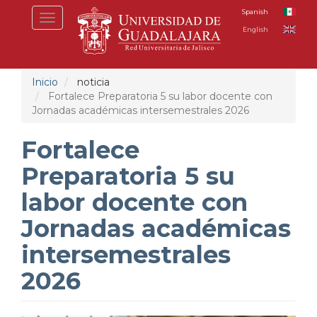
Pasar
Spanish
Toggle
al
English
navigation
contenido
principal
Inicio
noticia
Fortalece Preparatoria 5 su labor docente con
Jornadas académicas intersemestrales 2026
Fortalece
Preparatoria 5 su
labor docente con
Jornadas académicas
intersemestrales
2026