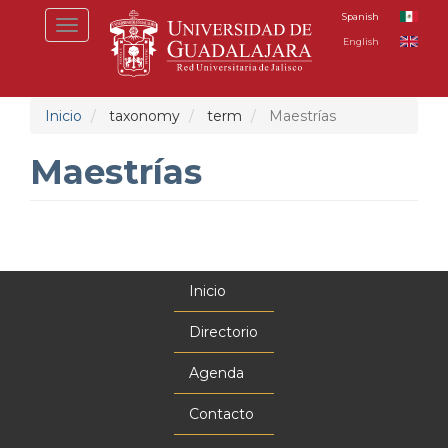
Pasar
Spanish
Toggle
al
English
navigation
contenido
principal
Inicio
taxonomy
term
Maestrías
Maestrías
Inicio
Menú
principal
Directorio
Agenda
Contacto