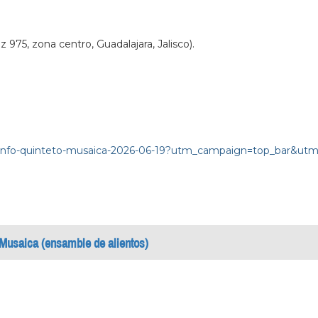
 975, zona centro, Guadalajara, Jalisco).
raninfo-quinteto-musaica-2026-06-19?utm_campaign=top_bar&
 Musaica (ensamble de alientos)