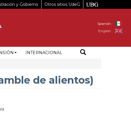
tración y Gobierno
Otros sitios UdeG
Spanish
English
NSIÓN
INTERNACIONAL
amble de alientos)
ra
P44160%20Guadalajara%2C%20JAL%0AM%C3%A9xico&auid=167