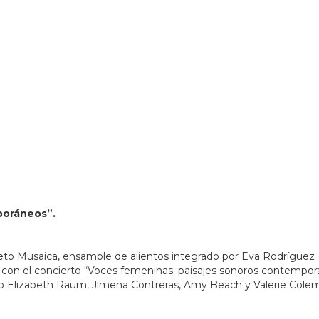
358966&lsp=9902&q=MUSA%20Museo%20de%20las%20Art
poráneos”.
eto Musaica, ensamble de alientos integrado por Eva Rodríguez (
no), con el concierto “Voces femeninas: paisajes sonoros contemp
mo Elizabeth Raum, Jimena Contreras, Amy Beach y Valerie Colema