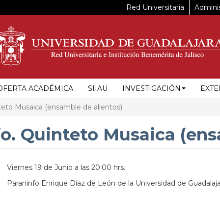
Red Universitaria
Adminis
OFERTA ACADÉMICA
SIIAU
INVESTIGACIÓN
EXTE
eto Musaica (ensamble de alientos)
o. Quinteto Musaica (ens
Viernes 19 de Junio a las 20:00 hrs.
Paraninfo Enrique Díaz de León de la Universidad de Guadalaja
https://maps.apple.com/?
ss=Av.%20Ju%C3%A1rez%20975%0AColonia%20Americana%0AC