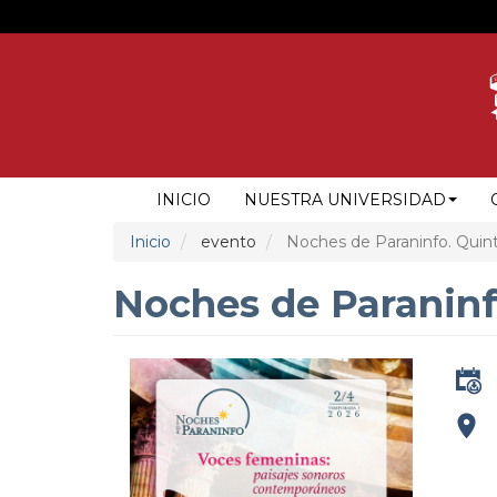
Pasar
al
contenido
principal
NAVEGACIÓN
INICIO
NUESTRA UNIVERSIDAD
PRINCIPAL
Inicio
evento
Noches de Paraninfo. Quint
Noches de Paraninf
addre