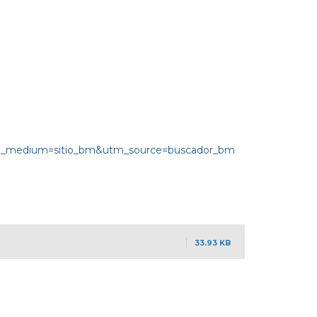
utm_medium=sitio_bm&utm_source=buscador_bm
33.93 KB