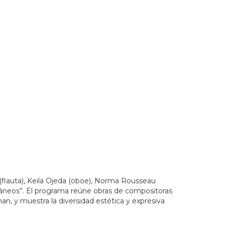
es&_ext=CkYKBQgEEKUBCgQIBRADCgQIBhAQCgQIChAACg
flauta), Keila Ojeda (oboe), Norma Rousseau
oráneos”. El programa reúne obras de compositoras
n, y muestra la diversidad estética y expresiva