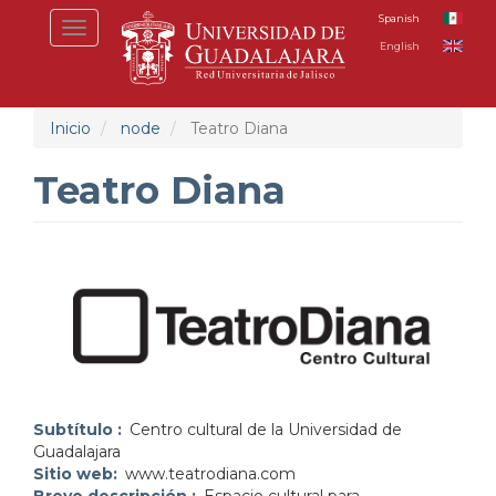
Pasar
Spanish
Toggle
al
English
navigation
contenido
principal
Inicio
node
Teatro Diana
Teatro Diana
Subtítulo
Centro cultural de la Universidad de
Guadalajara
Sitio web
www.teatrodiana.com
Breve descripción
Espacio cultural para