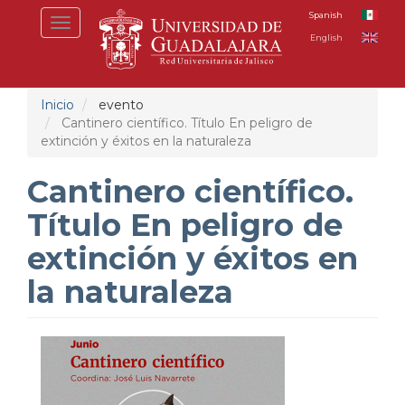
Pasar
Spanish
Toggle
al
English
navigation
contenido
principal
Inicio
evento
Cantinero científico. Título En peligro de
extinción y éxitos en la naturaleza
Cantinero científico.
Título En peligro de
extinción y éxitos en
la naturaleza