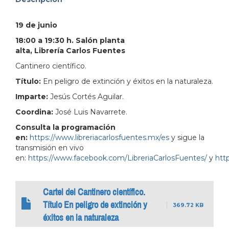
address=Perif%C3%A9rico%20Manuel%20G%C3%B3mez
19 de junio
103.380931&lsp=9902&q=Librer%C3%ADa%20Carlo
18:00 a 19:30 h. Salón planta
alta, Librería Carlos Fuentes
Cantinero científico.
Título:
En peligro de extinción y éxitos en la naturaleza.
Imparte:
Jesús Cortés Aguilar.
Coordina:
José Luis Navarrete.
Consulta la programación
en:
https://www.libreriacarlosfuentes.mx/es
y sigue la
transmisión en vivo
en:
https://www.facebook.com/LibreriaCarlosFuentes/
y
http
Cartel del Cantinero científico.
Título En peligro de extinción y
369.72 KB
éxitos en la naturaleza