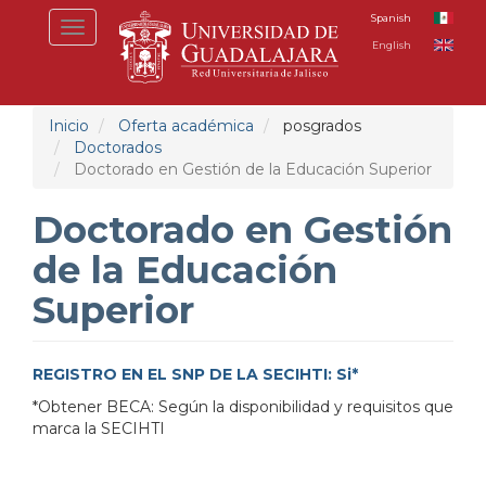
Pasar
Spanish
Toggle
al
English
navigation
contenido
principal
Inicio
Oferta académica
posgrados
Doctorados
Doctorado en Gestión de la Educación Superior
Doctorado en Gestión
de la Educación
Superior
REGISTRO EN EL SNP DE LA SECIHTI: Si*
*Obtener BECA: Según la disponibilidad y requisitos que
marca la SECIHTI