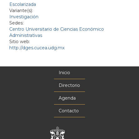
Escolarizada
Variante(s):
Investigación
Sedes:
Centro Universitario de Ciencias Económico
Administrativas
Sitio web:
http://dges.cucea.udg.mx
Inicio
Menú
principal
Directorio
Agenda
Contacto