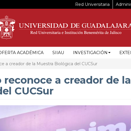
Red Universitaria
Adminis
OFERTA ACADÉMICA
SIIAU
INVESTIGACIÓN
EXTE
e a creador de la Muestra Biológica del CUCSur
 reconoce a creador de la
del CUCSur