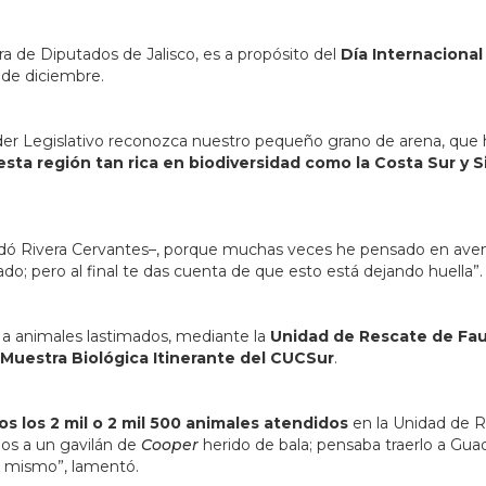
a de Diputados de Jalisco, es a propósito del
Día Internacional
0 de diciembre.
Poder Legislativo reconozca nuestro pequeño grano de arena, qu
sta región tan rica en biodiversidad como la Costa Sur y S
undó Rivera Cervantes–, porque muchas veces he pensado en aven
do; pero al final te das cuenta de que esto está dejando huella”.
 a animales lastimados, mediante la
Unidad de Rescate de Fa
Muestra Biológica Itinerante del CUCSur
.
s los 2 mil o 2 mil 500 animales atendidos
en la Unidad de 
os a un gavilán de
Cooper
herido de bala; pensaba traerlo a Guad
e mismo”, lamentó.