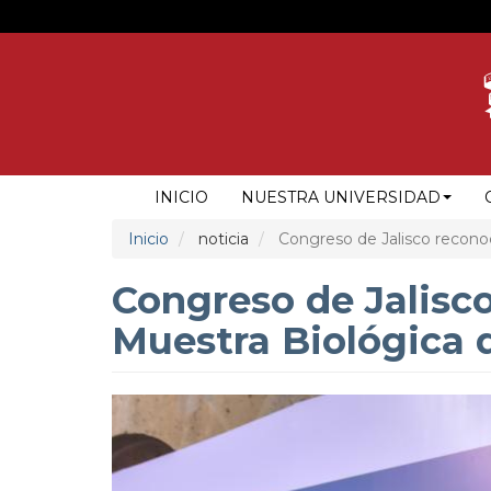
Pasar
al
contenido
principal
NAVEGACIÓN
INICIO
NUESTRA UNIVERSIDAD
PRINCIPAL
Inicio
noticia
Congreso de Jalisco reconoc
Congreso de Jalisco
Muestra Biológica 