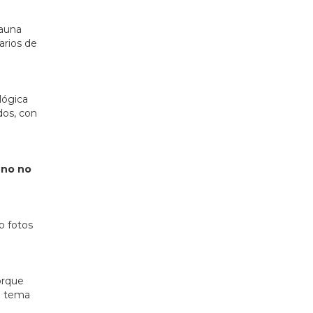
fauna
arios de
lógica
dos, con
no no
o fotos
orque
el tema