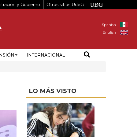
tración y Gobierno
Otros sitios UdeG
Spanish
English
NSIÓN
INTERNACIONAL
LO MÁS VISTO