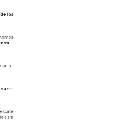
 de los
e hemos
ierra
tar la
una
en
Rescate
alajara