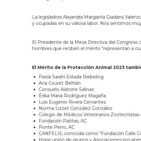
La legisladora Alejandra Margarita Giadans Valenz
y ocupadas en su valiosa labor. Nos sentimos muy 
El Presidente de la Mesa Directiva del Congreso 
hombres que reciben el mérito “representan a c
El Mérito de la Protección Animal 2023 tamb
Paola Sarahí Estada Riebeling
Ana Couret Beltrán
Consuelo Alatorre Salinas
Érika María Rodríguez Magaña
Luis Eugenio Rivera Cervantes
Norma Lizzet González González
Colegio de Médicos Veterinarios Zootecnistas
Fundación Patitas, AC
Ponte Perro, AC
CANFELIS, conocida como “Fundación Calle C
Hope unión de grupos y Asociaciones pro-ani