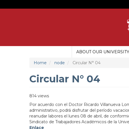
Skip
to
main
content
ABOUT OUR UNIVERSIT
MAIN
MENU
Home
node
Circular N° 04
UDG
Circular N° 04
814 views
Por acuerdo con el Doctor Ricardo Villanueva Lom
administrativo, podrá disfrutar del período vacac
reanudar labores el lunes 08 de abril, de conformi
Sindicato de Trabajadores Académicos de la Univer
Enlace