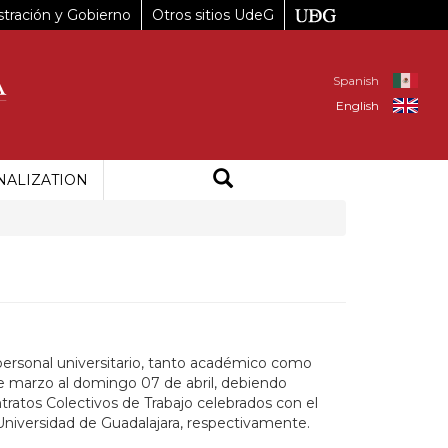
tración y Gobierno
Otros sitios UdeG
Spanish
English
NALIZATION
 personal universitario, tanto académico como
 de marzo al domingo 07 de abril, debiendo
ntratos Colectivos de Trabajo celebrados con el
 Universidad de Guadalajara, respectivamente.