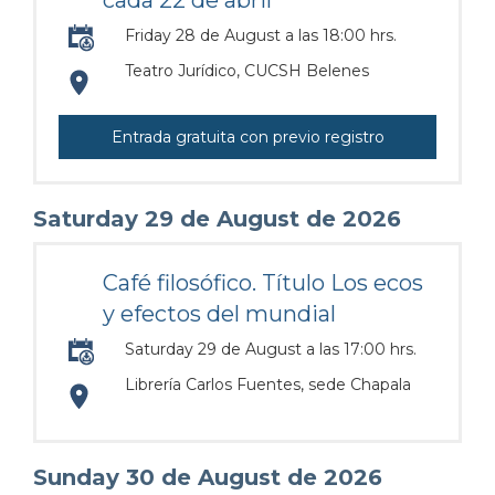
Friday 28 de August a las 18:00 hrs.
Teatro Jurídico, CUCSH Belenes
https://maps.apple.com/?
Entrada gratuita con previo registro
address=Av%20Jos%C3%A9%20Parres%20Arias%2010
103.377160&lsp=9902&q=Cucsh%20Belenes&_ex
Saturday 29 de August de 2026
Café filosófico. Título Los ecos
y efectos del mundial
Saturday 29 de August a las 17:00 hrs.
Librería Carlos Fuentes, sede Chapala
https://maps.apple.com/?
address=Calle%20Hidalgo%20296%2C%20Lourdes%2C%
Sunday 30 de August de 2026