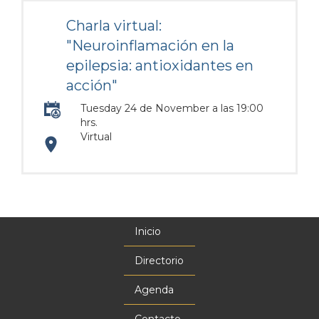
Charla virtual:
"Neuroinflamación en la
epilepsia: antioxidantes en
acción"
Tuesday 24 de November a las 19:00
hrs.
Virtual
https://www.facebook.com/cienciadesdelobasico
Inicio
Menú
principal
Directorio
Agenda
Contacto