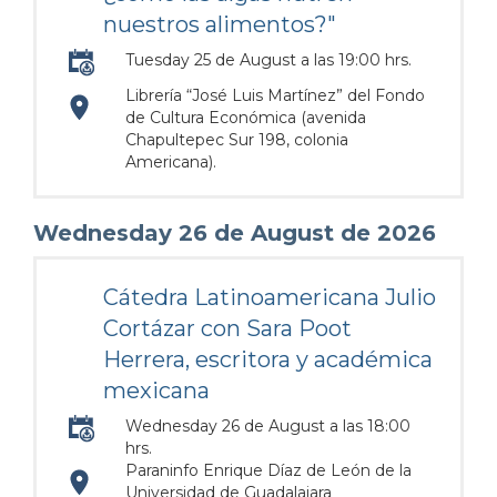
nuestros alimentos?"
Tuesday 25 de August a las 19:00 hrs.
Librería “José Luis Martínez” del Fondo
https://maps.apple.com/?
de Cultura Económica (avenida
Chapultepec Sur 198, colonia
Americana).
address=Avenida%20Chapultepec%20Sur%20198%2C%
103.368919&q=Avenida%20Chapultepec%20Sur%201
Wednesday 26 de August de 2026
Cátedra Latinoamericana Julio
Cortázar con Sara Poot
Herrera, escritora y académica
mexicana
Wednesday 26 de August a las 18:00
hrs.
Paraninfo Enrique Díaz de León de la
https://maps.apple.com/?
Universidad de Guadalajara