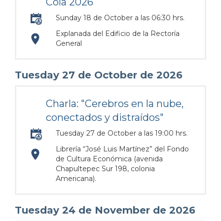
Cola 2026
Sunday 18 de October a las 06:30 hrs.
Explanada del Edificio de la Rectoría
https://maps.apple.com/?
General
address=Avenida%20Ju%C3%A1rez%20975%0AZona%20
Tuesday 27 de October de 2026
103.358766&lsp=9902&q=Rectoria%20de%20la%2
Charla: "Cerebros en la nube,
conectados y distraídos"
Tuesday 27 de October a las 19:00 hrs.
Librería “José Luis Martínez” del Fondo
https://maps.apple.com/?
de Cultura Económica (avenida
Chapultepec Sur 198, colonia
Americana).
address=Avenida%20Chapultepec%20Sur%20198%2C%
103.368919&q=Avenida%20Chapultepec%20Sur%201
Tuesday 24 de November de 2026