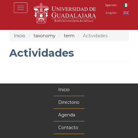
Pasar
Spanish
Toggle
al
English
navigation
contenido
principal
Inicio
taxonomy
term
Actividades
Actividades
Inicio
Menú
principal
Directorio
Agenda
Contacto