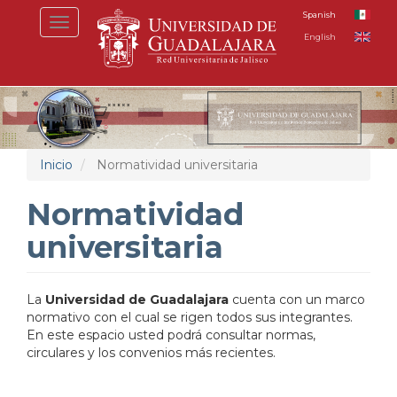
Pasar
Spanish
Toggle
al
English
navigation
contenido
principal
Inicio
Normatividad universitaria
Normatividad
universitaria
La
Universidad de Guadalajara
cuenta con un marco
normativo con el cual se rigen todos sus integrantes.
En este espacio usted podrá consultar normas,
circulares y los convenios más recientes.