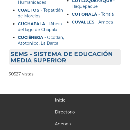
CUTLAQUEPAQUE
-
Humanidades
Tlaquepaque
CUALTOS
- Tepatitlán
CUTONALÁ
- Tonalá
de Morelos
CUVALLES
- Ameca
CUCHAPALA
- Ribera
del lago de Chapala
CUCIÉNEGA
- Ocotlán,
Atotonilco, La Barca
SEMS - SISTEMA DE EDUCACIÓN
MEDIA SUPERIOR
30527 vistas
Inicio
Menú
principal
Directorio
Agenda