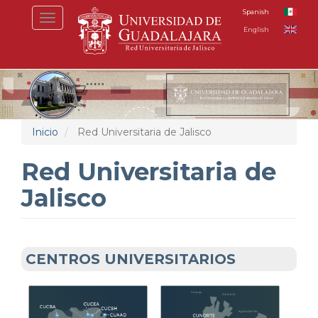
Pasar
Spanish
Toggle
al
English
navigation
contenido
principal
Inicio
Red Universitaria de Jalisco
Red Universitaria de
Jalisco
CENTROS UNIVERSITARIOS