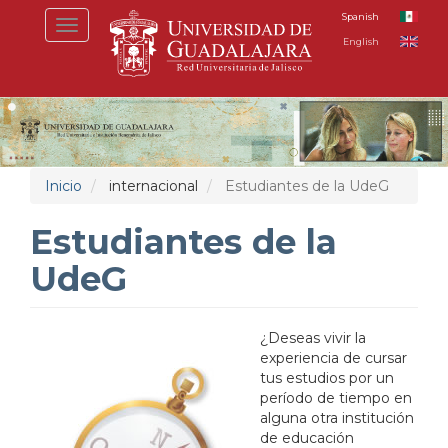
Pasar
Spanish
Toggle
al
English
navigation
contenido
principal
Inicio
internacional
Estudiantes de la UdeG
Estudiantes de la
UdeG
¿Deseas vivir la
experiencia de cursar
tus estudios por un
período de tiempo en
alguna otra institución
de educación